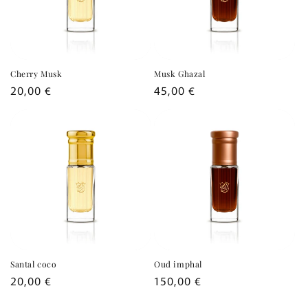
Cherry Musk
Musk Ghazal
Prix
20,00 €
Prix
45,00 €
habituel
habituel
Santal coco
Oud imphal
Prix
20,00 €
Prix
150,00 €
habituel
habituel