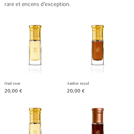
rare et encens d'exception.
Oud rose
Ambre royal
Prix
20,00 €
Prix
20,00 €
habituel
habituel