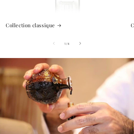
Collection classique
C
de
1
/
4